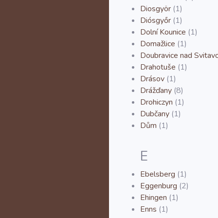
Diosgyör
(1)
Diósgyőr
(1)
Dolní Kounice
(1)
Domažlice
(1)
Doubravice nad Svitav
Drahotuše
(1)
Drásov
(1)
Drážďany
(8)
Drohiczyn
(1)
Dubčany
(1)
Dům
(1)
E
Ebelsberg
(1)
Eggenburg
(2)
Ehingen
(1)
Enns
(1)