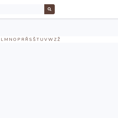
L
M
N
O
P
R
Ř
S
Š
T
U
V
W
Z
Ž