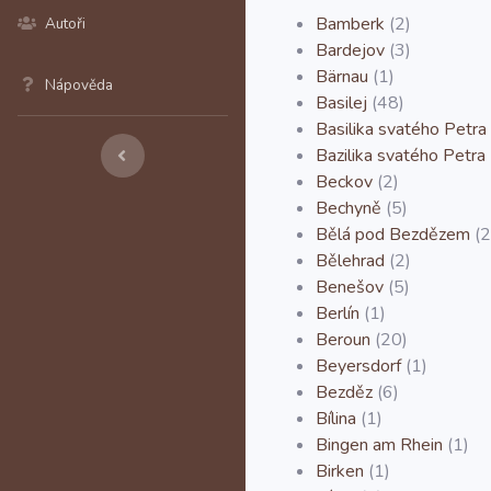
Bamberk
(2)
Autoři
Bardejov
(3)
Bärnau
(1)
Nápověda
Basilej
(48)
Basilika svatého Petra
Bazilika svatého Petra
Beckov
(2)
Bechyně
(5)
Bělá pod Bezdězem
(2
Bělehrad
(2)
Benešov
(5)
Berlín
(1)
Beroun
(20)
Beyersdorf
(1)
Bezděz
(6)
Bílina
(1)
Bingen am Rhein
(1)
Birken
(1)