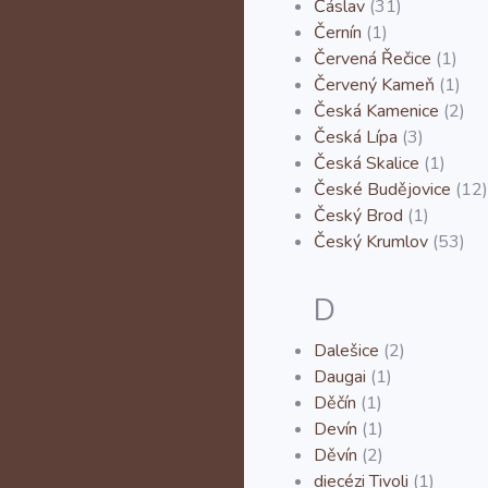
Čáslav
(31)
Černín
(1)
Červená Řečice
(1)
Červený Kameň
(1)
Česká Kamenice
(2)
Česká Lípa
(3)
Česká Skalice
(1)
České Budějovice
(12)
Český Brod
(1)
Český Krumlov
(53)
D
Dalešice
(2)
Daugai
(1)
Děčín
(1)
Devín
(1)
Děvín
(2)
diecézi Tivoli
(1)