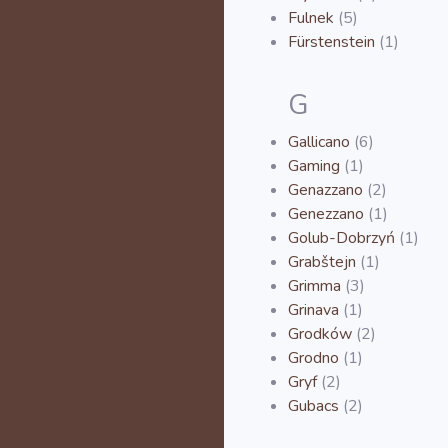
Fulnek
(5)
Fürstenstein
(1)
G
Gallicano
(6)
Gaming
(1)
Genazzano
(2)
Genezzano
(1)
Golub-Dobrzyń
(1)
Grabštejn
(1)
Grimma
(3)
Grinava
(1)
Grodków
(2)
Grodno
(1)
Gryf
(2)
Gubacs
(2)