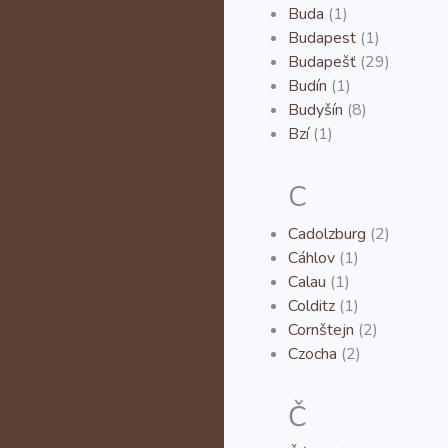
Buda
(1)
Budapest
(1)
Budapešť
(29)
Budín
(1)
Budyšín
(8)
Bzí
(1)
C
Cadolzburg
(2)
Cáhlov
(1)
Calau
(1)
Colditz
(1)
Cornštejn
(2)
Czocha
(2)
Č