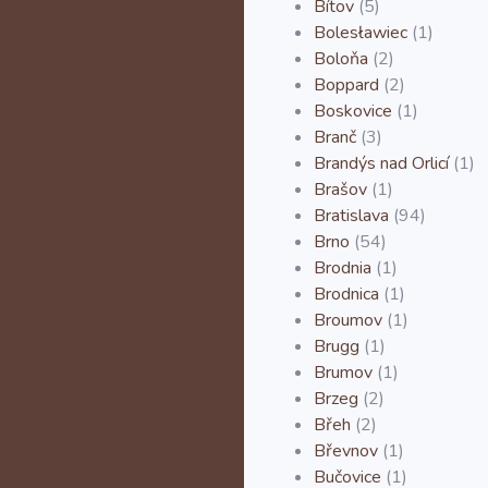
Bítov
(5)
Bolesławiec
(1)
Boloňa
(2)
Boppard
(2)
Boskovice
(1)
Branč
(3)
Brandýs nad Orlicí
(1)
Brašov
(1)
Bratislava
(94)
Brno
(54)
Brodnia
(1)
Brodnica
(1)
Broumov
(1)
Brugg
(1)
Brumov
(1)
Brzeg
(2)
Břeh
(2)
Břevnov
(1)
Bučovice
(1)