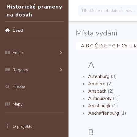
Historické prameny
na dosah
Úvod
Místa vydání
A
B
C
Č
D
E
F
G
H
Ch
I
J
K
Edice
A
Regesty
Altenburg
(3)
Amberg
(2)
Hledat
Ansbach
(2)
Antiquizoly
(1)
Mapy
Arnshaugk
(1)
Aschaffenburg
(1)
O projektu
B