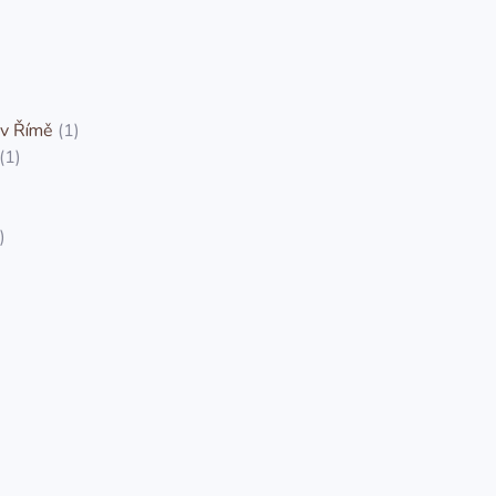
 v Římě
(1)
(1)
)