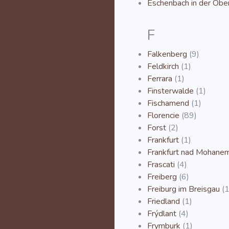
Eschenbach in der Ober
F
Falkenberg
(9)
Feldkirch
(1)
Ferrara
(1)
Finsterwalde
(1)
Fischamend
(1)
Florencie
(89)
Forst
(2)
Frankfurt
(1)
Frankfurt nad Mohane
Frascati
(4)
Freiberg
(6)
Freiburg im Breisgau
(1
Friedland
(1)
Frýdlant
(4)
Frymburk
(1)