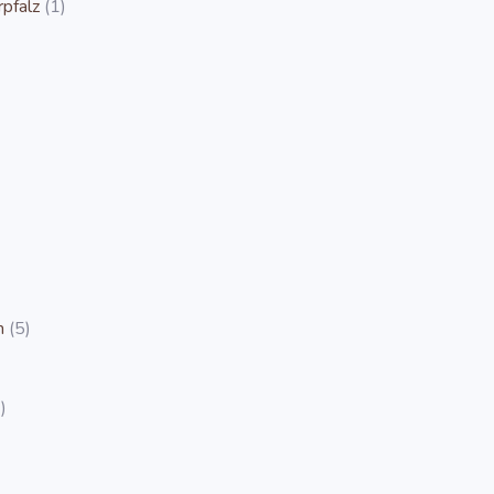
pfalz
(1)
m
(5)
)