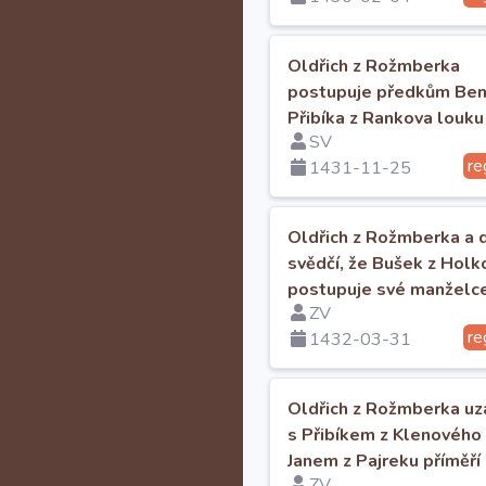
Oldřich z Rožmberka
postupuje předkům Be
Přibíka z Rankova louk
SV
Todňanským vrchem.
re
1431-11-25
Oldřich z Rožmberka a d
svědčí, že Bušek z Holk
postupuje své manželc
ZV
Kateřině svůj majetek.
re
1432-03-31
Oldřich z Rožmberka uz
s Přibíkem z Klenového
Janem z Pajreku příměří
ZV