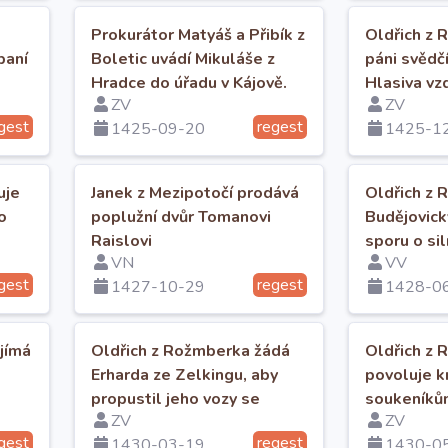
Prokurátor Matyáš a Přibík z
Oldřich z 
paní
Boletic uvádí Mikuláše z
páni svědčí
Hradce do úřadu v Kájově.
Hlasiva vz
ZV
ZV
prospěch s
gest
regest
1425-09-20
1425-1
uje
Janek z Mezipotočí prodává
Oldřich z 
o
poplužní dvůr Tomanovi
Budějovick
Raislovi
sporu o si
VN
VV
rozsudku k
gest
regest
1427-10-29
1428-0
jímá
Oldřich z Rožmberka žádá
Oldřich z
Erharda ze Zelkingu, aby
povoluje 
propustil jeho vozy se
soukeníků
ZV
ZV
zbožím do Lince.
ustanovuj
gest
regest
1430-03-19
1430-0
prodeje.