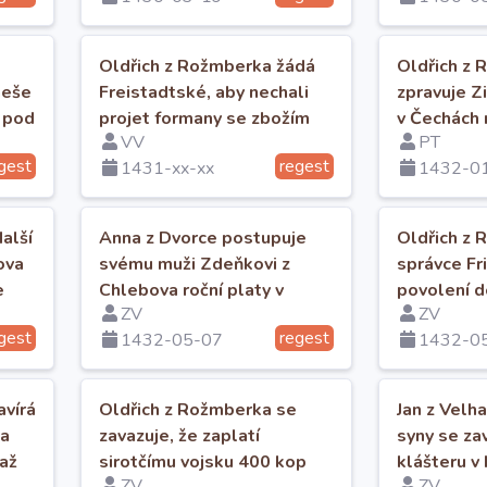
Oldřich z Rožmberka žádá
Oldřich z
neše
Freistadtské, aby nechali
zpravuje Z
u pod
projet formany se zbožím
v Čechách n
VV
PT
do Krumlova.
a dalších 
gest
regest
1431-xx-xx
1432-0
alší
Anna z Dvorce postupuje
Oldřich z 
ova
svému muži Zdeňkovi z
správce Fr
e
Chlebova roční platy v
povolení d
ZV
ZV
Mohuřicích a v Trutmani.
a 12 beček
gest
regest
1432-05-07
1432-0
avírá
Oldřich z Rožmberka se
Jan z Velha
 a
zavazuje, že zaplatí
syny se zav
 až
sirotčímu vojsku 400 kop
klášteru 
ZV
ZV