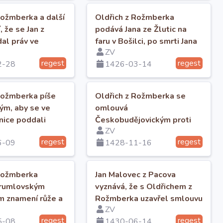
Rožmberka a další
Oldřich z Rožmberka
, že se Jan z
podává Jana ze Žlutic na
dal práv ve
faru v Bošilci, po smrti Jana
ZV
vé dcery Anny.
řečeného Ocas.
regest
regest
2-28
1426-03-14
Rožmberka píše
Oldřich z Rožmberka se
ým, aby se ve
omlouvá
lnice poddali
Českobudějovickým proti
ZV
rále Zikmunda.
žalobám Mikuláše z
regest
regest
6-09
1428-11-16
Lobkovic.
 Rožmberka
Jan Malovec z Pacova
krumlovským
vyznává, že s Oldřichem z
m znamení růže a
Rožmberka uzavřel smlouvu
ZV
e podmínky
o Bolešický rybník.
regest
regest
5-08
1430-06-14