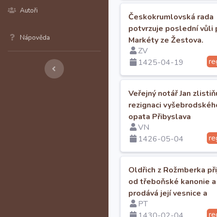
Autoři
Českokrumlovská rada
potvrzuje poslední vůli 
Nápověda
Markéty ze Žestova.
ZV
re
1425-04-19
Veřejný notář Jan zlistiň
rezignaci vyšebrodskéh
opata Přibyslava
VN
re
1426-05-04
Oldřich z Rožmberka při
od třeboňské kanonie a
prodává její vesnice a
PT
uděluje jí jiné
re
1430-02-04