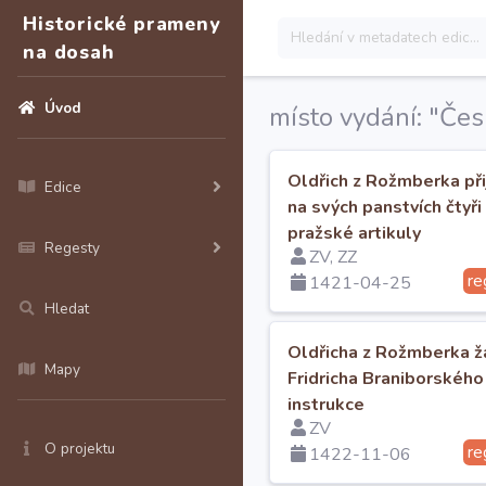
Historické prameny
na dosah
Úvod
místo vydání: "Čes
Oldřich z Rožmberka při
Edice
na svých panstvích čtyři
pražské artikuly
Regesty
ZV, ZZ
re
1421-04-25
Hledat
Oldřicha z Rožmberka 
Mapy
Fridricha Braniborského
instrukce
ZV
O projektu
re
1422-11-06