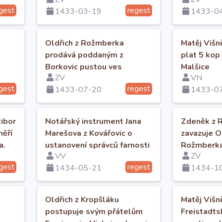
grošů za uzavření příměří.
kopy grošů
gest
regest
1433-03-19
1433-0
Oldřich z Rožmberka
Matěj Višn
prodává poddaným z
plat 5 kop 
Borkovic pustou ves
Malšice
ZV
VN
 5
Chroustov za 35 kop grošů
gest
regest
1433-07-20
1433-0
pražských.
tibor
Notářský instrument Jana
Zdeněk z 
měří
Marešova z Kovářovic o
zavazuje O
a.
ustanovení správců farnosti
Rožmberka,
VV
ZV
v Újezdě.
příkaz dost
gest
regest
1434-05-21
1434-1
Oldřich z Kropšláku
Matěj Višn
postupuje svým přátelům
Freistadts