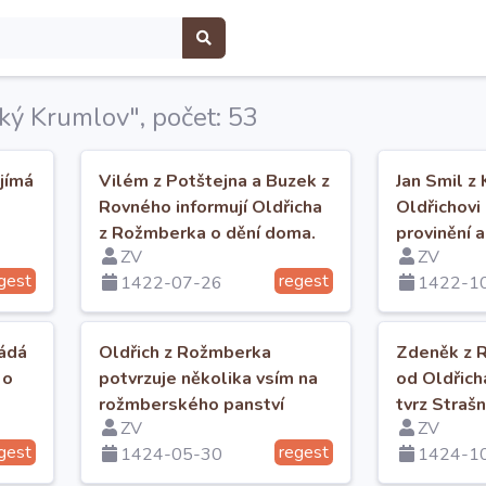
ký Krumlov", počet: 53
jímá
Vilém z Potštejna a Buzek z
Jan Smil z
Rovného informují Oldřicha
Oldřichovi
z Rožmberka o dění doma.
provinění 
ZV
ZV
nebýt v ne
gest
regest
1422-07-26
1422-1
žádá
Oldřich z Rožmberka
Zdeněk z R
 o
potvrzuje několika vsím na
od Oldřic
rožmberského panství
tvrz Straš
ZV
ZV
právo odúmrti.
užívání a s
gest
regest
1424-05-30
1424-1