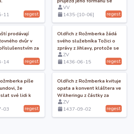
i.
průjezd jeho formanů se
VV
zbožím z Lince.
regest
regest
5-11
1435-[10-06]
ští prodávají
Oldřich z Rožmberka žádá
Rovného dvůr v
svého služebníka Tožici o
říslušenstvím za
zprávy z Jihlavy, protože se
ZV
ošů.
tam nemůže dostavit.
regest
regest
4-14
1436-06-15
Rožmberka píše
Oldřich z Rožmberka kvituje
undovi, že
opata a konvent kláštera ve
lat své lidi k
Wilheringu z částky za
ZV
paramenta.
regest
regest
7-03
1437-09-02