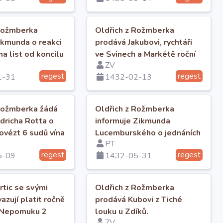
 Rožmberka
Oldřich z Rožmberka
ikmunda o reakci
prodává Jakubovi, rychtáři
a list od koncilu
ve Svinech a Markétě roční
ZV
událostech
plat v Lipí.
regest
regest
1-31
1432-02-13
Rožmberka žádá
Oldřich z Rožmberka
idricha Rotta o
informuje Zikmunda
ovézt 6 sudů vína
Lucemburského o jednáních
PT
 soli.
pražského sněmu a o
regest
regest
5-09
1432-05-31
pohybech táborů
rtic se svými
Oldřich z Rožmberka
azují platit ročně
prodává Kubovi z Tiché
v Nepomuku 2
louku u Zdíků.
ZV