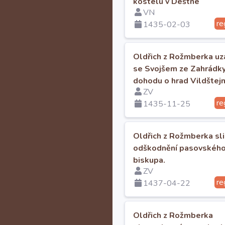
kostelu v Deštné
VN
re
1435-02-03
Oldřich z Rožmberka uz
se Svojšem ze Zahrádk
dohodu o hrad Vildštejn
ZV
re
1435-11-25
Oldřich z Rožmberka sl
odškodnění pasovskéh
biskupa.
ZV
re
1437-04-22
Oldřich z Rožmberka