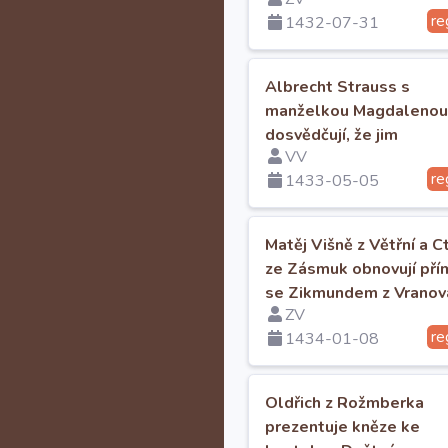
do sv. Jiří.
re
1432-07-31
Albrecht Strauss s
manželkou Magdalenou
dosvědčují, že jim
VV
Budějovičtí uhradili dluh
re
1433-05-05
kop grošů.
Matěj Višně z Větřní a C
ze Zásmuk obnovují pří
se Zikmundem z Vranov
ZV
re
1434-01-08
Oldřich z Rožmberka
prezentuje kněze ke