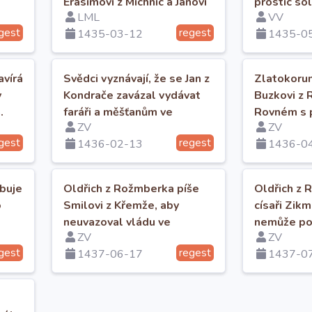
Erasimovi z Michnic a Janovi
prostic sol
LML
VV
ze Svéboh své dědictví.
gest
regest
1435-03-12
1435-0
avírá
Svědci vyznávají, že se Jan z
Zlatokorun
y
Kondrače zavázal vydávat
Buzkovi z 
.
faráři a měšťanům ve
Rovném s p
ZV
ZV
Svinech kopu platu.
160 kop gr
gest
regest
1436-02-13
1436-0
ibuje
Oldřich z Rožmberka píše
Oldřich z 
o
Smilovi z Křemže, aby
císaři Zikm
neuvazoval vládu ve
nemůže pos
ZV
ZV
vesnicích.
Sionu.
gest
regest
1437-06-17
1437-0