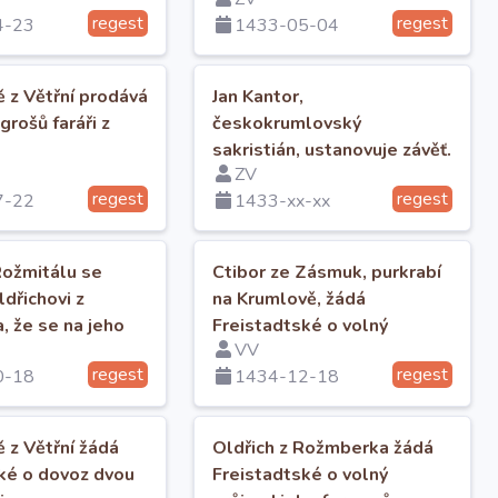
 platu.
regest
regest
4-23
1433-05-04
ě z Větřní prodává
Jan Kantor,
grošů faráři z
českokrumlovský
sakristián, ustanovuje závěť.
ZV
regest
regest
7-22
1433-xx-xx
Rožmitálu se
Ctibor ze Zásmuk, purkrabí
ldřichovi z
na Krumlově, žádá
 že se na jeho
Freistadtské o volný
VV
aví do vězení.
průjezd 3 vozů se solí.
regest
regest
0-18
1434-12-18
ě z Větřní žádá
Oldřich z Rožmberka žádá
ké o dovoz dvou
Freistadtské o volný