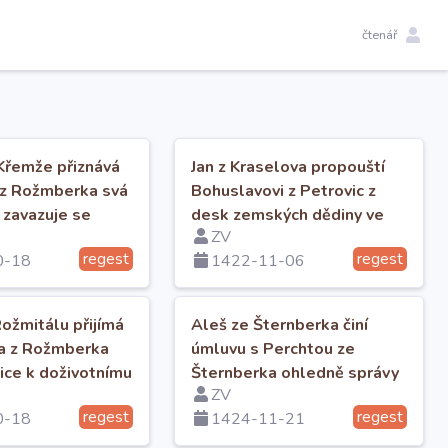
čtenář
 Křemže přiznává
Jan z Kraselova propouští
 z Rožmberka svá
Bohuslavovi z Petrovic z
a zavazuje se
desk zemských dědiny ve
ZV
přátelství.
Slavkově.
regest
regest
0-18
1422-11-06
ožmitálu přijímá
Aleš ze Šternberka činí
ha z Rožmberka
úmluvu s Perchtou ze
nice k doživotnímu
Šternberka ohledně správy
ZV
právě.
jejích statků.
regest
regest
0-18
1424-11-21