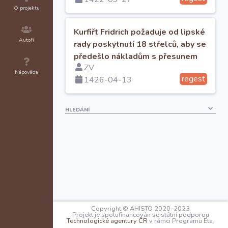
O projektu
Kurfiřt Fridrich požaduje od lipské
Autoři
rady poskytnutí 18 střelců, aby se
předešlo nákladům s přesunem
ZV
Nápověda
regest
1426-04-13
HLEDÁNÍ
Copyright © AHISTO 2020–2023
Projekt je spolufinancován se státní podporou
Technologické agentury ČR
v rámci Programu Éta.