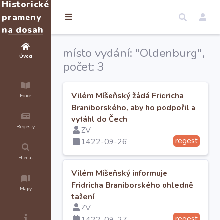
Historické
prameny
na dosah
místo vydání: "Oldenburg",
Úvod
počet: 3
Vilém Míšeňský žádá Fridricha
Edice
Braniborského, aby ho podpořil a
vytáhl do Čech
Regesty
ZV
regest
1422-09-26
Hledat
Vilém Míšeňský informuje
Fridricha Braniborského ohledně
Mapy
tažení
ZV
regest
1422-09-27