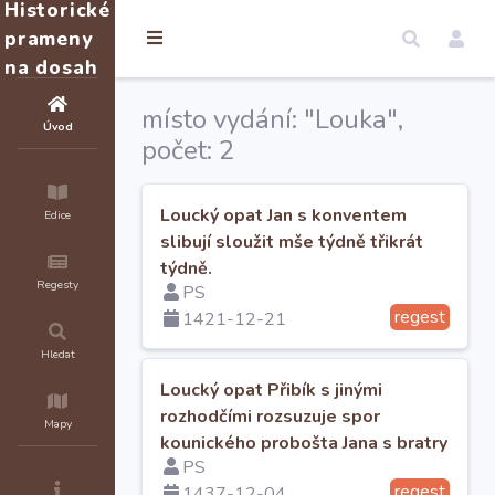
Historické
prameny
na dosah
místo vydání: "Louka",
Úvod
počet: 2
Loucký opat Jan s konventem
Edice
slibují sloužit mše týdně třikrát
týdně.
Regesty
PS
regest
1421-12-21
Hledat
Loucký opat Přibík s jinými
rozhodčími rozsuzuje spor
Mapy
kounického probošta Jana s bratry
PS
z Miroslavi.
regest
1437-12-04