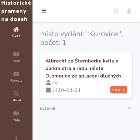
Historické
prameny
na dosah
místo vydání: "Kurovice",
Úvod
počet: 1
Albrecht ze Šternberka kvituje
Edice
purkmistra a radu města
Olomouce ze splacení dlužných
Regesty
ZV
úroků.
regest
1420-04-21
Hledat
HLEDÁNÍ
Mapy