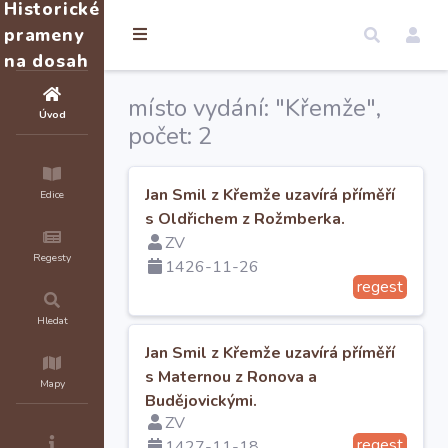
Historické
prameny
na dosah
místo vydání: "Křemže",
Úvod
počet: 2
Jan Smil z Křemže uzavírá příměří
Edice
s Oldřichem z Rožmberka.
ZV
Regesty
1426-11-26
regest
Hledat
Jan Smil z Křemže uzavírá příměří
s Maternou z Ronova a
Mapy
Budějovickými.
ZV
regest
1427-11-18