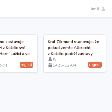
čtenář
nd zastavuje
Král Zikmund stanovuje, že
i z Koldic své
pokud zemře Albrecht
orní Lužici a ve
z Koldic, podrží zástavy
JS
Javorsku
synovec Hanuš a syn Těma.
regest
regest
2-01
1425-12-04