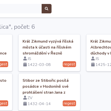
ica", počet: 6
Král Zikmund vyzývá říšská
Král Zikmu
města k účasti na říšském
Albrechtov
ince
shromáždění v Řezně
důchody v H
JS
JS
Svídnicko-
gest
regest
1422-03-08
1425-1
ěsto
Stibor ze Stibořic posílá
posádce v Hodoníně své
prohlášení stran Jana z
ZV
Vrbna.
gest
regest
1432-04-14