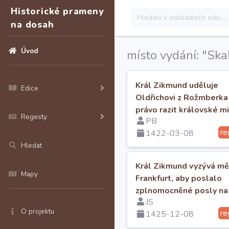
Historické prameny
na dosah
Úvod
místo vydání: "Skal
Král Zikmund uděluje
Edice
Oldřichovi z Rožmberka
právo razit královské m
Regesty
PB
re
1422-03-08
Hledat
Král Zikmund vyzývá m
Mapy
Frankfurt, aby poslalo
zplnomocněné posly na
JS
sněm ve Vídni
O projektu
re
1425-12-08