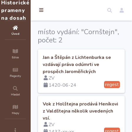
Historické
prameny
na dosah
místo vydání: "Cornštejn",
Úvod
počet: 2
Jan a Štěpán z Lichtenburka se
Edice
vzdávají práva odúmrti ve
prospěch Jaroměřických
Regesty
ZV
regest
1420-06-24
Hledat
Vok z Holštejna prodává Heníkovi
z Valdštejna několik uvedených
Mapy
vsí.
ZV
regest
1437-xx-xx