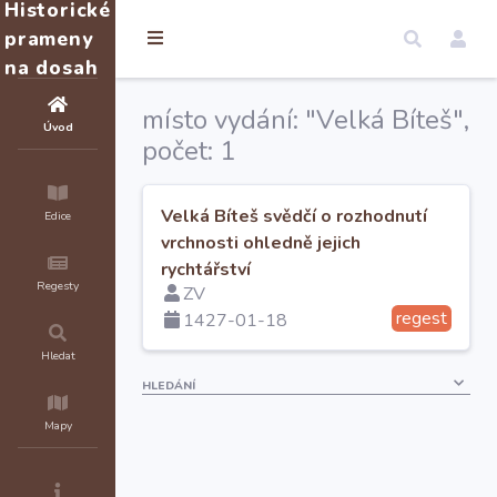
Historické
prameny
na dosah
místo vydání: "Velká Bíteš",
Úvod
počet: 1
Velká Bíteš svědčí o rozhodnutí
Edice
vrchnosti ohledně jejich
rychtářství
Regesty
ZV
regest
1427-01-18
Hledat
HLEDÁNÍ
Mapy