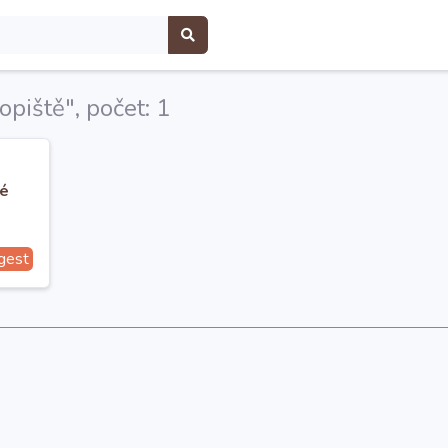
opiště", počet: 1
ré
gest