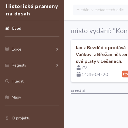
Historické prameny
na dosah
Úvod
místo vydání: "Kon
Jan z Bezdědic prodává
Edice
Vaňkovi z Břežan někte
své platy v Lešanech.
Regesty
ZV
re
1435-04-20
Hledat
HLEDÁNÍ
Mapy
O projektu