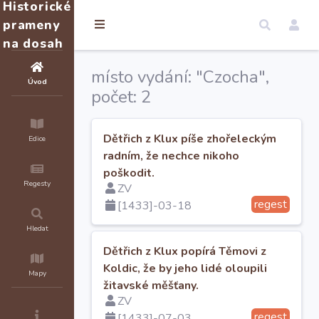
Historické
prameny
na dosah
místo vydání: "Czocha",
Úvod
počet: 2
Dětřich z Klux píše zhořeleckým
Edice
radním, že nechce nikoho
poškodit.
Regesty
ZV
regest
[1433]-03-18
Hledat
Dětřich z Klux popírá Těmovi z
Koldic, že by jeho lidé oloupili
Mapy
žitavské měšťany.
ZV
regest
[1433]-07-03