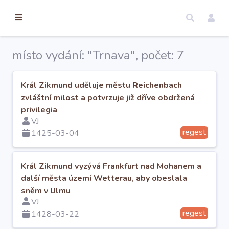
torické
ameny
dosah
místo vydání: "Trnava", počet: 7
Úvod
Král Zikmund uděluje městu Reichenbach
zvláštní milost a potvrzuje již dříve obdržená
Edice
privilegia
VJ
regest
Regesty
1425-03-04
Hledat
Král Zikmund vyzývá Frankfurt nad Mohanem a
další města území Wetterau, aby obeslala
sněm v Ulmu
Mapy
VJ
regest
1428-03-22