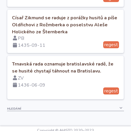
Císař Zikmund se raduje z porážky husitů a píše
Oldřichovi z Rožmberka o poselstvu Aleše
Holického ze Šternberka
PB
regest
1435-09-11
Trnavská rada oznamuje bratislavské radě, že
se husité chystají táhnout na Bratislavu.
ZV
1436-06-09
regest
HLEDÁNÍ
Copyright © AHISTO 2020–2023