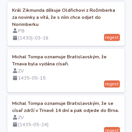
O projektu
Král Zikmunda děkuje Oldřichovi z Rožmberka
za novinky a vítá, že s ním chce odjet do
Autoři
Norimberku
PB
regest
[1430]-03-16
Nápověda
Michal Tompa oznamuje Bratislavským, že
Trnava byla vydána císaři.
ZV
1435-05-15
regest
Michal Tompa oznamuje Bratislavským, že se
císař zdrží v Trnavě 14 dní a pak odjede do Brna.
ZV
[1435-05-24]
regest