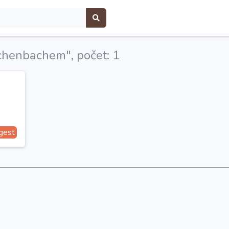
ichenbachem", počet: 1
gest