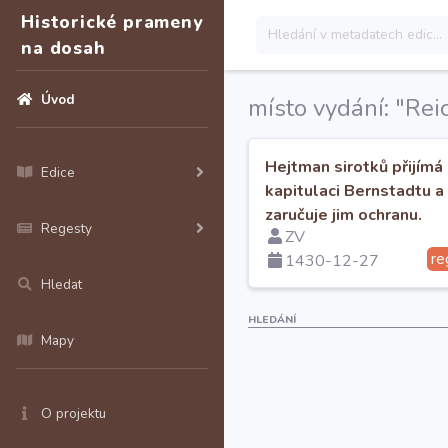
Historické prameny
na dosah
Úvod
místo vydání: "Re
Hejtman sirotků přijímá
Edice
kapitulaci Bernstadtu a
zaručuje jim ochranu.
Regesty
ZV
re
1430-12-27
Hledat
HLEDÁNÍ
Mapy
O projektu