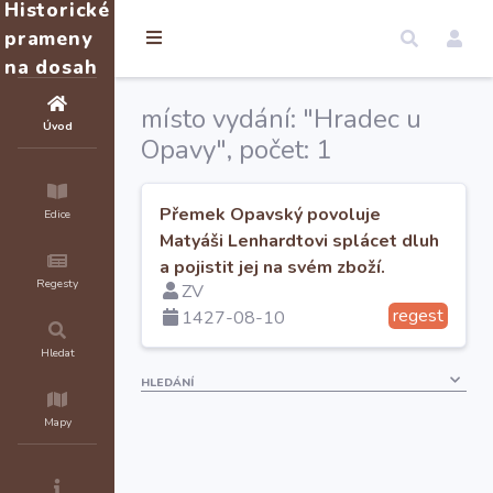
Historické
prameny
na dosah
místo vydání: "Hradec u
Úvod
Opavy", počet: 1
Přemek Opavský povoluje
Edice
Matyáši Lenhardtovi splácet dluh
a pojistit jej na svém zboží.
Regesty
ZV
regest
1427-08-10
Hledat
HLEDÁNÍ
Mapy