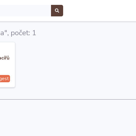
a", počet: 1
cířů
gest