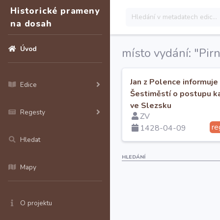
Historické prameny
na dosah
Úvod
místo vydání: "Pirn
Jan z Polence informuje
Edice
Šestiměstí o postupu ka
ve Slezsku
Regesty
ZV
re
1428-04-09
Hledat
HLEDÁNÍ
Mapy
O projektu