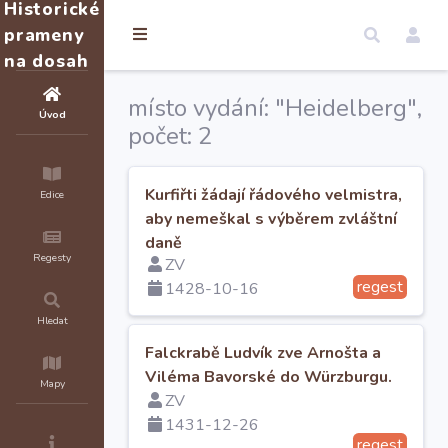
Historické
prameny
na dosah
místo vydání: "Heidelberg",
Úvod
počet: 2
Kurfiřti žádají řádového velmistra,
Edice
aby nemeškal s výběrem zvláštní
daně
Regesty
ZV
regest
1428-10-16
Hledat
Falckrabě Ludvík zve Arnošta a
Viléma Bavorské do Würzburgu.
Mapy
ZV
1431-12-26
regest