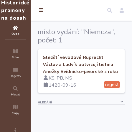
Historické
prameny
na dosah
místo vydání: "Niemcza",
Úvod
počet: 1
Slezští vévodové Ruprecht,
Edice
Václav a Ludvík potvrzují listinu
Anežky Svídnicko-javorské z roku
Regesty
KS, PB, MS
1375
regest
1420-09-16
Hledat
HLEDÁNÍ
Mapy