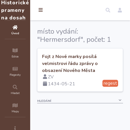
Historické
prameny
na dosah
místo vydání:
Úvod
"Hermersdorf", počet: 1
Fojt z Nové marky posílá
Edice
velmistrovi řádu zprávy o
obsazení Nového Města
Regesty
ZV
pražského
regest
1434-05-21
Hledat
HLEDÁNÍ
Mapy