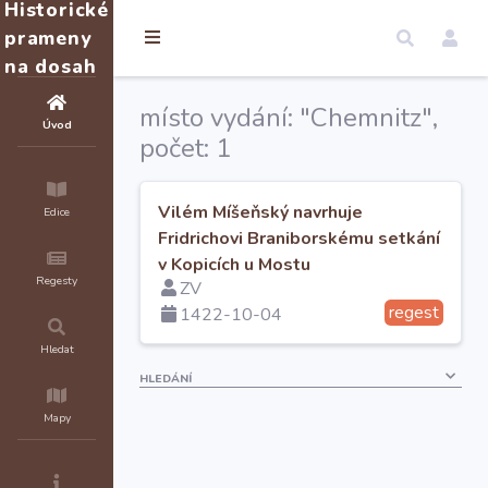
Historické
prameny
na dosah
místo vydání: "Chemnitz",
Úvod
počet: 1
Vilém Míšeňský navrhuje
Edice
Fridrichovi Braniborskému setkání
v Kopicích u Mostu
Regesty
ZV
regest
1422-10-04
Hledat
HLEDÁNÍ
Mapy