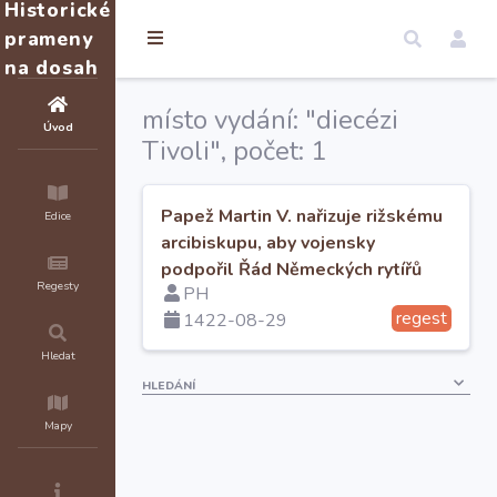
Historické
prameny
na dosah
místo vydání: "diecézi
Úvod
Tivoli", počet: 1
Papež Martin V. nařizuje rižskému
Edice
arcibiskupu, aby vojensky
podpořil Řád Německých rytířů
Regesty
PH
v boji proti českým heretikům
regest
1422-08-29
Hledat
HLEDÁNÍ
Mapy