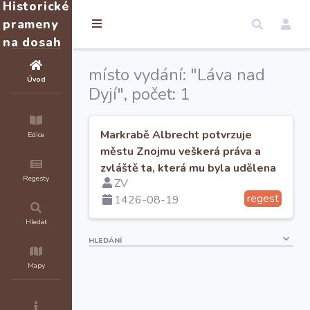
Historické
prameny
na dosah
místo vydání: "Láva nad
Úvod
Dyjí", počet: 1
Markrabě Albrecht potvrzuje
Edice
městu Znojmu veškerá práva a
zvláště ta, která mu byla udělena
Regesty
ZV
králem Zikmundem.
regest
1426-08-19
Hledat
HLEDÁNÍ
Mapy