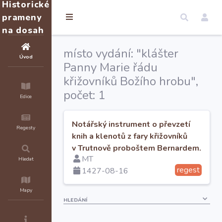
Historické
prameny
na dosah
místo vydání: "klášter
Úvod
Panny Marie řádu
křižovníků Božího hrobu",
počet: 1
Edice
Notářský instrument o převzetí
Regesty
knih a klenotů z fary křižovníků
v Trutnově proboštem Bernardem.
MT
Hledat
regest
1427-08-16
Mapy
HLEDÁNÍ