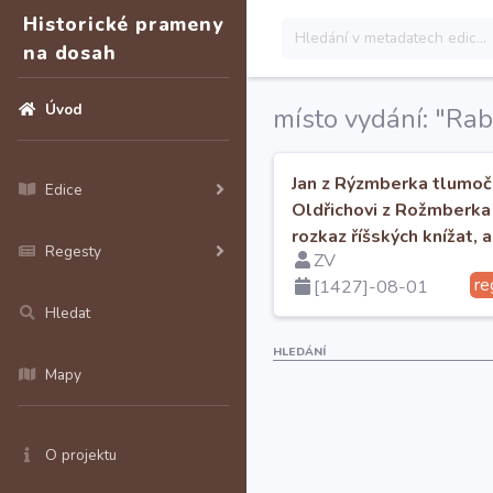
Historické prameny
na dosah
Úvod
místo vydání: "Rabí
Jan z Rýzmberka tlumoč
Edice
Oldřichovi z Rožmberka
rozkaz říšských knížat, 
Regesty
ZV
zrušil příměří s táborsk
re
[1427]-08-01
Hledat
HLEDÁNÍ
Mapy
O projektu