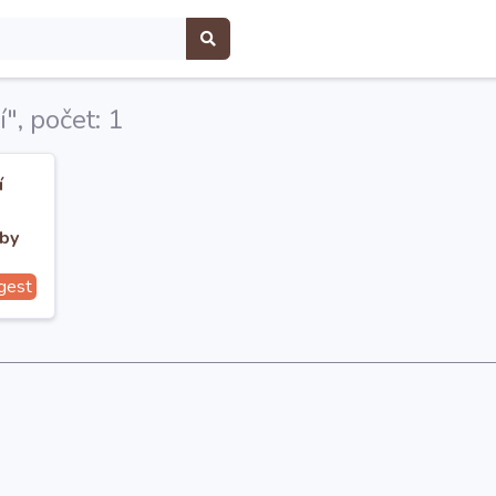
", počet: 1
í
aby
ými.
gest