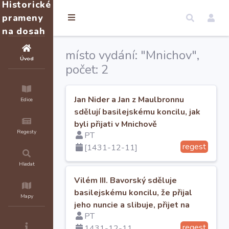
Historické
prameny
na dosah
místo vydání: "Mnichov",
Úvod
počet: 2
Jan Nider a Jan z Maulbronnu
Edice
sdělují basilejskému koncilu, jak
byli přijati v Mnichově
Regesty
PT
regest
[1431-12-11]
Hledat
Vilém III. Bavorský sděluje
basilejskému koncilu, že přijal
Mapy
jeho nuncie a slibuje, přijet na
PT
koncil
regest
1431-12-11