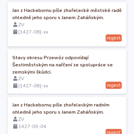
O projektu
Jan z Hackebornu píše zhořelecké městské radě
ohledně jeho sporu s Janem Zaháňským.
Autoři
ZV
[1427-08]-xx
regest
Nápověda
Stavy okresu Przewóz odpovídají
Šestiměstským na nařčení ze spolupráce se
zemskými škůdci.
ZV
regest
[1427-08]-xx
Jan z Hackebornu píše zhořeleckým radním
ohledně jeho sporu s Janem Zaháňským.
ZV
1427-09-04
regest