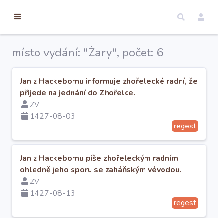
torické
ameny
dosah
místo vydání: "Żary", počet: 6
Úvod
Jan z Hackebornu informuje zhořelecké radní, že
přijede na jednání do Zhořelce.
Edice
ZV
1427-08-03
regest
Regesty
Hledat
Jan z Hackebornu píše zhořeleckým radním
ohledně jeho sporu se zaháňským vévodou.
ZV
Mapy
1427-08-13
regest