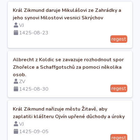
Král Zikmund daruje Mikulášovi ze Zahrádky a
jeho synovi Milostovi vesnici Skrýchov
VJ
1425-08-23
regest
Albrecht z Koldic se zavazuje rozhodnout spor
Zhořelce a Schaffgotschů za pomoci několika
osob.
ZV
regest
1425-08-30
Král Zikmund nařizuje městu Žitavě, aby
zaplatili klášteru Ojvín upřené důchody a úroky
VJ
1425-09-05
regest