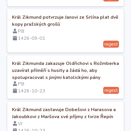
Král Zikmund potvrzuje Janovi ze Srlína plat dvě
kopy pražských grošů
PB
1426-09-01
regest
Král Zikmunda zakazuje Oldřichovi s Rožmberka
uzavírat příměří s husity a žádá ho, aby
spolupracoval s jinými katolickými pány
PB
regest
1426-10-23
Král Zikmund zastavuje Dobešovi z Harasova a
Jakoubkovi z Maršova své příjmy z tvrze Řepín
VJ
1426-10-23