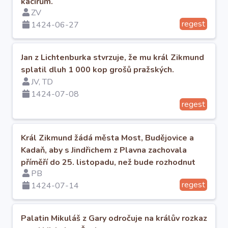
kacířům.
ZV
regest
1424-06-27
Jan z Lichtenburka stvrzuje, že mu král Zikmund
splatil dluh 1 000 kop grošů pražských.
JV, TD
1424-07-08
regest
Král Zikmund žádá města Most, Budějovice a
Kadaň, aby s Jindřichem z Plavna zachovala
příměří do 25. listopadu, než bude rozhodnut
PB
jejich spor
regest
1424-07-14
Palatin Mikuláš z Gary odročuje na králův rozkaz