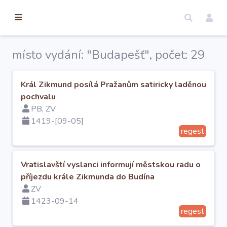
torické
ameny
dosah
místo vydání: "Budapešť", počet: 29
Úvod
Král Zikmund posílá Pražanům satiricky laděnou
pochvalu
Edice
PB, ZV
1419-[09-05]
regest
Regesty
Hledat
Vratislavští vyslanci informují městskou radu o
příjezdu krále Zikmunda do Budína
ZV
Mapy
1423-09-14
regest