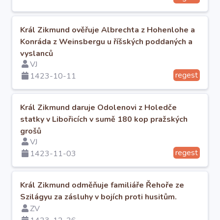
Král Zikmund ověřuje Albrechta z Hohenlohe a
Konráda z Weinsbergu u říšských poddaných a
vyslanců
VJ
regest
1423-10-11
Král Zikmund daruje Odolenovi z Holedče
statky v Libořicích v sumě 180 kop pražských
grošů
VJ
regest
1423-11-03
Král Zikmund odměňuje familiáře Řehoře ze
Szilágyu za zásluhy v bojích proti husitům.
ZV