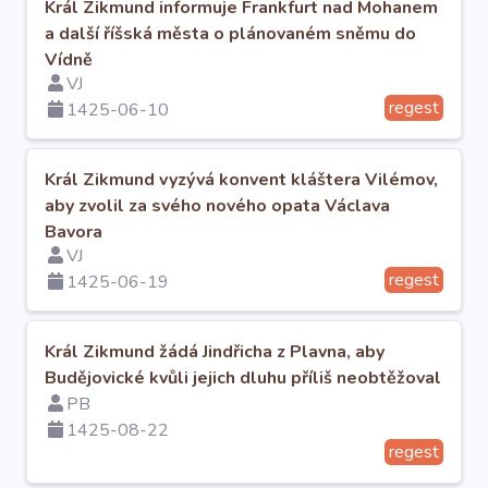
Král Zikmund informuje Frankfurt nad Mohanem
a další říšská města o plánovaném sněmu do
Vídně
VJ
regest
1425-06-10
Král Zikmund vyzývá konvent kláštera Vilémov,
aby zvolil za svého nového opata Václava
Bavora
VJ
regest
1425-06-19
Král Zikmund žádá Jindřicha z Plavna, aby
Budějovické kvůli jejich dluhu příliš neobtěžoval
PB
1425-08-22
regest