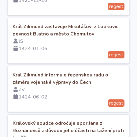
1423-12-26
regest
Král Zikmund zastavuje Mikulášovi z Lobkovic
pevnost Blatno a město Chomutov
JS
1424-01-06
regest
Král Zikmund informuje řezenskou radu o
záměru vojenské výpravy do Čech
ZV
1424-06-02
regest
Královský soudce odročuje spor Jana z
Rozhanovců z důvodu jeho účasti na tažení proti