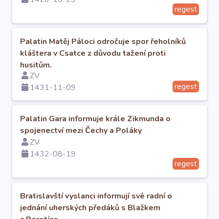
regest
Palatin Matěj Páloci odročuje spor řeholníků
kláštera v Csatce z důvodu tažení proti
husitům.
ZV
regest
1431-11-09
Palatin Gara informuje krále Zikmunda o
spojenectví mezi Čechy a Poláky
ZV
1432-08-19
regest
Bratislavští vyslanci informují své radní o
jednání uherských předáků s Blažkem