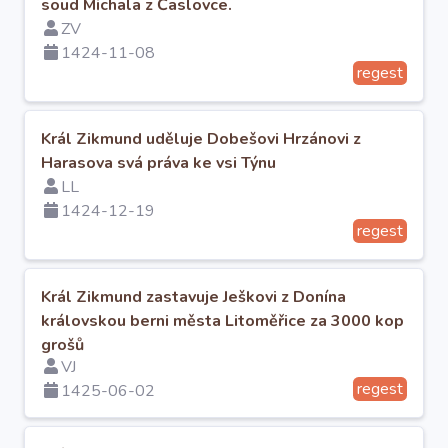
soud Michala z Časlovce.
ZV
1424-11-08
regest
Král Zikmund uděluje Dobešovi Hrzánovi z
Harasova svá práva ke vsi Týnu
LL
1424-12-19
regest
Král Zikmund zastavuje Ješkovi z Donína
královskou berni města Litoměřice za 3000 kop
grošů
VJ
regest
1425-06-02