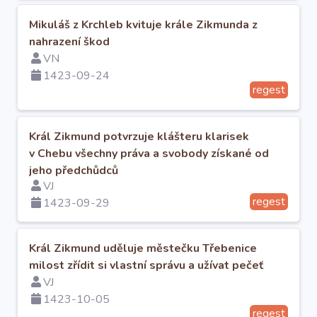
O projektu
Mikuláš z Krchleb kvituje krále Zikmunda z
nahrazení škod
Autoři
VN
1423-09-24
regest
Nápověda
Král Zikmund potvrzuje klášteru klarisek
v Chebu všechny práva a svobody získané od
jeho předchůdců
VJ
regest
1423-09-29
Král Zikmund uděluje městečku Třebenice
milost zřídit si vlastní správu a užívat pečeť
VJ
1423-10-05
regest