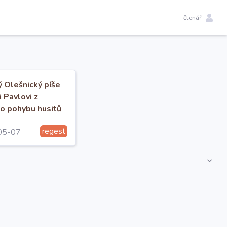
čtenář
ý Olešnický píše
 Pavlovi z
o pohybu husitů
měří.
regest
05-07