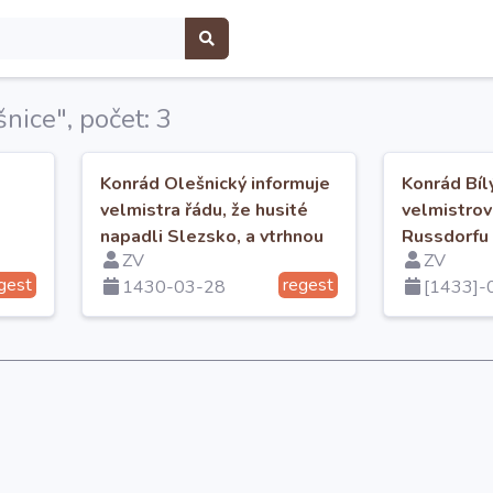
nice", počet: 3
Konrád Olešnický informuje
Konrád Bíl
velmistra řádu, že husité
velmistrovi
napadli Slezsko, a vtrhnou
Russdorfu 
ZV
ZV
m
do Polska
a jejich pří
gest
regest
1430-03-28
[1433]-