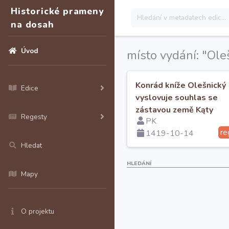
Historické prameny
na dosah
Úvod
místo vydání: "Oleš
Konrád kníže Olešnický
Edice
vyslovuje souhlas se
zástavou země Kąty
Regesty
PK
vratislavským biskupe
re
1419-10-14
Konrádem
Hledat
HLEDÁNÍ
Mapy
O projektu