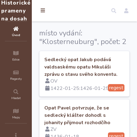
Historické
prameny
na dosah
místo vydání:
Úvod
"Klosterneuburg", počet: 2
Sedlecký opat Jakub podává
Edice
valdsaskému opatu Mikuláši
zprávu o stavu svého konventu.
Regesty
OV
regest
1422-01-25:1426-01-25
Hledat
Opat Pavel potvrzuje, že se
sedlecký klášter dohodl s
Mapy
johanity přijmout rozhodčího
ZV
Petra z Račic
regest
1436-01-18