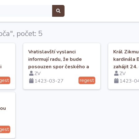
oča", počet: 5
Vratislavští vyslanci
Král Zikmu
informují radu, že bude
kardinála 
i
posouzen spor českého a
zahájit 24.
ZV
ZV
polského krále a Řádu
Čech.
gest
regest
1423-03-27
1423-0
nou
gest
i