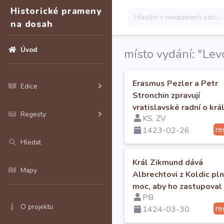
Historické prameny
na dosah
Úvod
místo vydání: "Lev
Erasmus Pezler a Petr
Edice
Stronchin zpravují
vratislavské radní o král
Regesty
KS, ZV
Zikmundovi.
re
1423-02-26
Hledat
Král Zikmund dává
Mapy
Albrechtovi z Koldic pl
moc, aby ho zastupoval
PB
v procesu s Mathisem
O projektu
re
1424-03-30
Dompnigem ve Vratislav