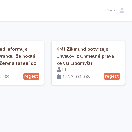
čtenář
nd informuje
Král Zikmund potvrzuje
Brandu, že hodlá
Chvalovi z Chmelné práva
 června tažení do
ke vsi Libomyšli
LL
regest
regest
4-08
1423-04-08