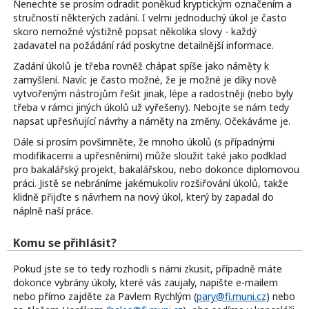
Nenechte se prosím odradit poněkud kryptickým označením a
stručností některých zadání. I velmi jednoduchý úkol je často
skoro nemožné výstižně popsat několika slovy - každý
zadavatel na požádání rád poskytne detailnější informace.
Zadání úkolů je třeba rovněž chápat spíše jako náměty k
zamyšlení. Navíc je často možné, že je možné je díky nově
vytvořeným nástrojům řešit jinak, lépe a radostněji (nebo byly
třeba v rámci jiných úkolů už vyřešeny). Nebojte se nám tedy
napsat upřesňující návrhy a náměty na změny. Očekáváme je.
Dále si prosím povšimněte, že mnoho úkolů (s případnými
modifikacemi a upřesněními) může sloužit také jako podklad
pro bakalářský projekt, bakalářskou, nebo dokonce diplomovou
práci. Jistě se nebráníme jakémukoliv rozšiřování úkolů, takže
klidně přijďte s návrhem na nový úkol, který by zapadal do
náplně naší práce.
Komu se přihlásit?
Pokud jste se to tedy rozhodli s námi zkusit, případně máte
dokonce vybrány úkoly, které vás zaujaly, napište e-mailem
nebo přímo zajděte za Pavlem Rychlým (
pary@fi.muni.cz
) nebo