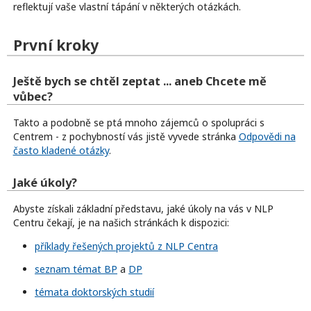
reflektují vaše vlastní tápání v některých otázkách.
První kroky
Ještě bych se chtěl zeptat ... aneb Chcete mě
vůbec?
Takto a podobně se ptá mnoho zájemců o spolupráci s
Centrem - z pochybností vás jistě vyvede stránka
Odpovědi na
často kladené otázky
.
Jaké úkoly?
Abyste získali základní představu, jaké úkoly na vás v NLP
Centru čekají, je na našich stránkách k dispozici:
příklady řešených projektů z NLP Centra
seznam témat BP
a
DP
témata doktorských studií