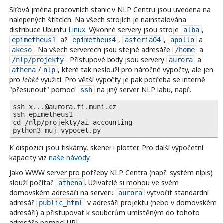
Síťová jména pracovních stanic v NLP Centru jsou uvedena na
nalepených štítcích. Na všech strojích je nainstalována
distribuce Ubuntu
Linux
. Výkonné servery jsou stroje
,
alba
až
,
,
a
epimetheus1
epimetheus4
asteria04
apollo
. Na všech serverech jsou stejné adresáře
a
akeso
/home
. Přístupové body jsou servery
a
/nlp/projekty
aurora
/
, které tak neslouží pro náročné výpočty, ale jen
athena
nlp
pro
lehké
využití. Pro větší výpočty je pak potřeba se interně
"přesunout" pomocí
na jiný server NLP labu, např.
ssh
ssh x...@aurora.fi.muni.cz

ssh epimetheus1

cd /nlp/projekty/ai_accounting

K dispozici jsou tiskárny, skener i plotter. Pro další výpočetní
kapacity viz
naše návody
.
Jako WWW server pro potřeby NLP Centra (např. systém nlpis)
slouží počítač
. Uživatelé si mohou ve svém
athena
domovském adresáři na serveru
vytvořit standardní
aurora
adresář
v adresáři projektu (nebo v domovském
public_html
adresáři) a přistupovat k souborům umístěným do tohoto
adresáře pomocí URL