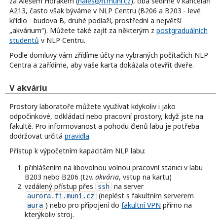
za Alešem Horákem (
hales@fi.muni.cz
), oba sedíme v kanceláři
A213, často však býváme v NLP Centru (B206 a B203 - levé
křídlo - budova B, druhé podlaží, prostřední a největší
„akvárium“). Můžete také zajít za některým z
postgraduálních
studentů
v NLP Centru.
Podle domluvy vám zřídíme účty na vybraných počítačích NLP
Centra a zařídíme, aby vaše karta dokázala otevřít dveře.
V akváriu
Prostory laboratoře můžete využívat kdykoliv i jako
odpočinkové, odkládací nebo pracovní prostory, když jste na
fakultě. Pro informovanost a pohodu členů labu je potřeba
dodržovat určitá
pravidla
.
Přístup k výpočetním kapacitám NLP labu:
přihlášením na libovolnou volnou pracovní stanici v labu
B203 nebo B206 (tzv.
akvária
, vstup na kartu)
vzdálený přístup přes
na server
ssh
(neplést s fakultním serverem
aurora.fi.muni.cz
) nebo pro připojení do
fakultní VPN
přímo na
aura
kterýkoliv stroj.