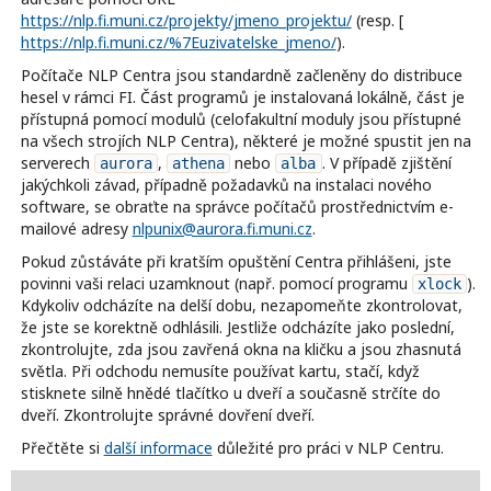
https://nlp.fi.muni.cz/projekty/jmeno_projektu/
(resp. [
https://nlp.fi.muni.cz/%7Euzivatelske_jmeno/
).
Počítače NLP Centra jsou standardně začleněny do distribuce
hesel v rámci FI. Část programů je instalovaná lokálně, část je
přístupná pomocí modulů (celofakultní moduly jsou přístupné
na všech strojích NLP Centra), některé je možné spustit jen na
serverech
,
nebo
. V případě zjištění
aurora
athena
alba
jakýchkoli závad, případně požadavků na instalaci nového
software, se obraťte na správce počítačů prostřednictvím e-
mailové adresy
nlpunix@aurora.fi.muni.cz
.
Pokud zůstáváte při kratším opuštění Centra přihlášeni, jste
povinni vaši relaci uzamknout (např. pomocí programu
).
xlock
Kdykoliv odcházíte na delší dobu, nezapomeňte zkontrolovat,
že jste se korektně odhlásili. Jestliže odcházíte jako poslední,
zkontrolujte, zda jsou zavřená okna na kličku a jsou zhasnutá
světla. Při odchodu nemusíte používat kartu, stačí, když
stisknete silně hnědé tlačítko u dveří a současně strčíte do
dveří. Zkontrolujte správné dovření dveří.
Přečtěte si
další informace
důležité pro práci v NLP Centru.