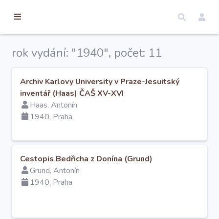
torické
ameny
dosah
rok vydání: "1940", počet: 11
Úvod
Archiv Karlovy University v Praze-Jesuitský
inventář (Haas) ČAŠ XV-XVI
Edice
Haas, Antonín
1940, Praha
Regesty
Hledat
Cestopis Bedřicha z Donína (Grund)
Grund, Antonín
1940, Praha
Mapy