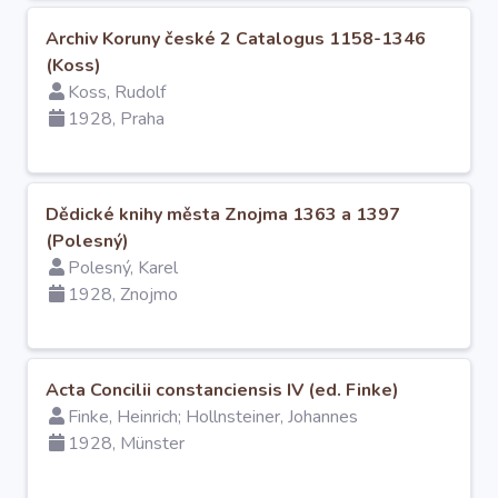
O projektu
Archiv Koruny české 2 Catalogus 1158-1346
(Koss)
Autoři
Koss, Rudolf
1928, Praha
Nápověda
Dědické knihy města Znojma 1363 a 1397
(Polesný)
Polesný, Karel
1928, Znojmo
Acta Concilii constanciensis IV (ed. Finke)
Finke, Heinrich; Hollnsteiner, Johannes
1928, Münster