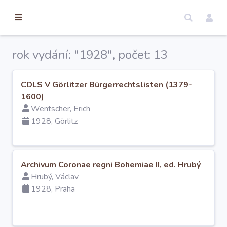
torické
ameny
dosah
rok vydání: "1928", počet: 13
Úvod
CDLS V Görlitzer Bürgerrechtslisten (1379-
1600)
Edice
Wentscher, Erich
1928, Görlitz
Regesty
Hledat
Archivum Coronae regni Bohemiae II, ed. Hrubý
Hrubý, Václav
1928, Praha
Mapy