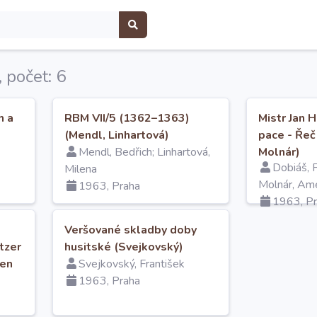
 počet: 6
h a
RBM VII/5 (1362–1363)
Mistr Jan 
(Mendl, Linhartová)
pace - Řeč
Mendl, Bedřich; Linhartová,
Molnár)
Dobiáš, 
Milena
Molnár, Am
1963, Praha
1963, P
Veršované skladby doby
tzer
husitské (Svejkovský)
hen
Svejkovský, František
ken
1963, Praha