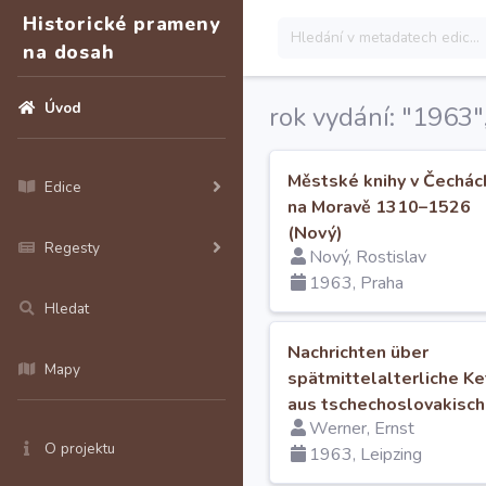
Historické prameny
na dosah
Úvod
rok vydání: "1963",
Městské knihy v Čechác
Edice
na Moravě 1310–1526
(Nový)
Regesty
Nový, Rostislav
1963, Praha
Hledat
Nachrichten über
Mapy
spätmittelalterliche Ke
aus tschechoslovakisc
Werner, Ernst
Archiven und Bibliothe
O projektu
1963, Leipzing
(Werner)