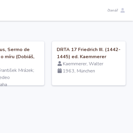
čtenář
Hus, Sermo de
DRTA 17 Friedrich III. (1442-
 o míru (Dobiáš,
1445) ed. Kaemmerer
Kaemmerer, Walter
František Mrázek;
1963, München
edeo
raha