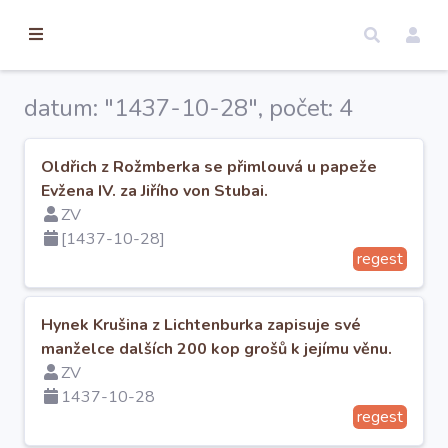
torické
ameny
dosah
datum: "1437-10-28", počet: 4
Úvod
Oldřich z Rožmberka se přimlouvá u papeže
Evžena IV. za Jiřího von Stubai.
Edice
ZV
[1437-10-28]
regest
Regesty
Hledat
Hynek Krušina z Lichtenburka zapisuje své
manželce dalších 200 kop grošů k jejímu věnu.
ZV
Mapy
1437-10-28
regest