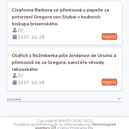
O projektu
Císařovna Barbora se přimlouvá u papeže za
potvrzení Gregora von Stubai v hodnosti
Autoři
biskupa brixenského.
ZV
regest
1437-10-28
Nápověda
Oldřich z Rožmberka píše Jordanovi de Ursinis a
přimlouvá se za Gregora, kancléře vévody
rakouského
ZV
regest
1437-10-28
HLEDÁNÍ
Copyright © AHISTO 2020–2023
Projekt je spolufinancován se státní podporou
Technologické
agentury ČR
v rámci Programu Éta.