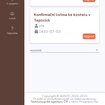
O projektu
Konfirmační listina ke kostelu v
Autoři
Teplicích
VN
1433-07-03
Nápověda
regest
HLEDÁNÍ
Copyright © AHISTO 2020–2023
Projekt je spolufinancován se státní podporou
Technologické agentury ČR
v rámci Programu Éta.