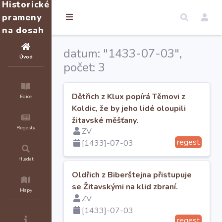
Historické
prameny
na dosah
datum: "1433-07-03",
Úvod
počet: 3
Dětřich z Klux popírá Těmovi z
Edice
Koldic, že by jeho lidé oloupili
žitavské měšťany.
Regesty
ZV
regest
[1433]-07-03
Hledat
Oldřich z Biberštejna přistupuje
se Žitavskými na klid zbraní.
Mapy
ZV
[1433]-07-03
regest