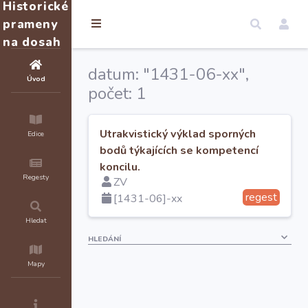
Historické
prameny
na dosah
datum: "1431-06-xx",
Úvod
počet: 1
Utrakvistický výklad sporných
Edice
bodů týkajících se kompetencí
koncilu.
Regesty
ZV
regest
[1431-06]-xx
Hledat
HLEDÁNÍ
Mapy