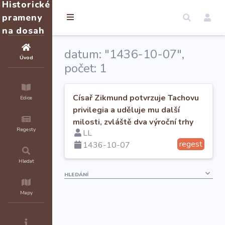
Historické
prameny
na dosah
datum: "1436-10-07",
Úvod
počet: 1
Císař Zikmund potvrzuje Tachovu
Edice
privilegia a uděluje mu další
milosti, zvláště dva výroční trhy
Regesty
LL
regest
1436-10-07
Hledat
HLEDÁNÍ
Mapy