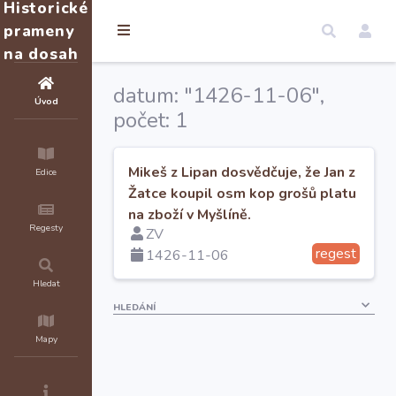
Historické
prameny
na dosah
datum: "1426-11-06",
Úvod
počet: 1
Mikeš z Lipan dosvědčuje, že Jan z
Edice
Žatce koupil osm kop grošů platu
na zboží v Myšlíně.
Regesty
ZV
regest
1426-11-06
Hledat
HLEDÁNÍ
Mapy