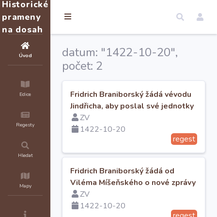
Historické
prameny
na dosah
datum: "1422-10-20",
Úvod
počet: 2
Fridrich Braniborský žádá vévodu
Edice
Jindřicha, aby poslal své jednotky
ZV
Regesty
1422-10-20
regest
Hledat
Fridrich Braniborský žádá od
Viléma Míšeňského o nové zprávy
Mapy
ZV
1422-10-20
regest