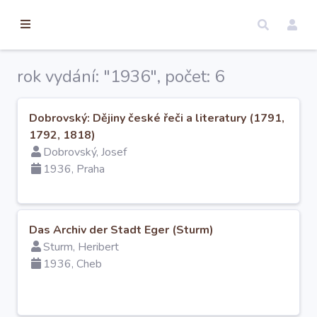
torické
ameny
dosah
rok vydání: "1936", počet: 6
Úvod
Dobrovský: Dějiny české řeči a literatury (1791,
1792, 1818)
Edice
Dobrovský, Josef
1936, Praha
Regesty
Hledat
Das Archiv der Stadt Eger (Sturm)
Sturm, Heribert
1936, Cheb
Mapy