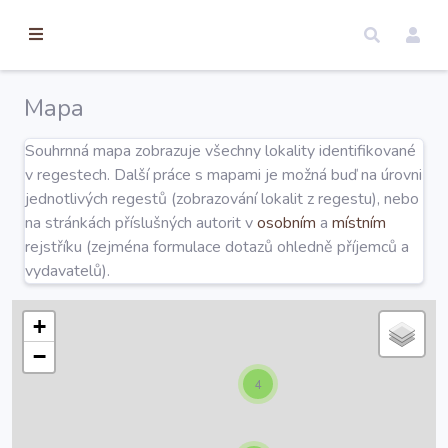
torické
ameny
dosah
Mapa
Úvod
Souhrnná mapa zobrazuje všechny lokality identifikované
v regestech. Další práce s mapami je možná buď na úrovni
Edice
jednotlivých regestů (zobrazování lokalit z regestu), nebo
na stránkách příslušných autorit v
osobním
a
místním
rejstříku (zejména formulace dotazů ohledně příjemců a
Regesty
vydavatelů).
Hledat
+
−
4
Mapy