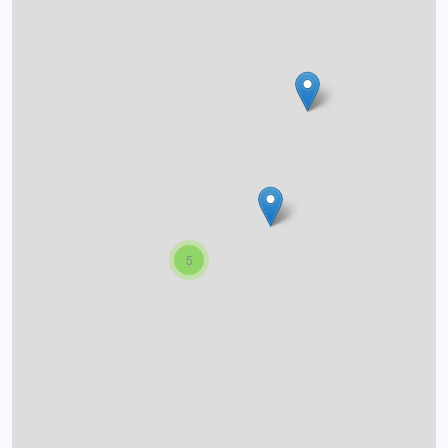
O projektu
Autoři
Nápověda
5