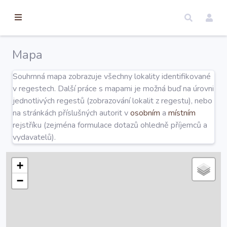
torické
ameny
dosah
Mapa
Úvod
Souhrnná mapa zobrazuje všechny lokality identifikované
v regestech. Další práce s mapami je možná buď na úrovni
Edice
jednotlivých regestů (zobrazování lokalit z regestu), nebo
na stránkách příslušných autorit v
osobním
a
místním
rejstříku (zejména formulace dotazů ohledně příjemců a
Regesty
vydavatelů).
Hledat
+
−
Mapy