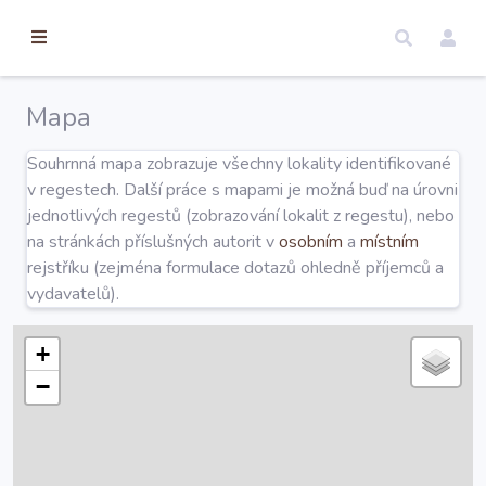
torické
ameny
dosah
Mapa
Úvod
Souhrnná mapa zobrazuje všechny lokality identifikované
v regestech. Další práce s mapami je možná buď na úrovni
Edice
jednotlivých regestů (zobrazování lokalit z regestu), nebo
na stránkách příslušných autorit v
osobním
a
místním
rejstříku (zejména formulace dotazů ohledně příjemců a
Regesty
vydavatelů).
Hledat
+
−
Mapy