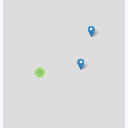
O projektu
Autoři
Nápověda
5