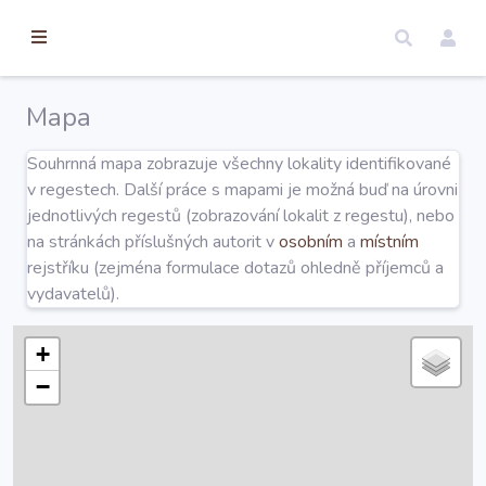
torické
ameny
dosah
Mapa
Úvod
Souhrnná mapa zobrazuje všechny lokality identifikované
v regestech. Další práce s mapami je možná buď na úrovni
Edice
jednotlivých regestů (zobrazování lokalit z regestu), nebo
na stránkách příslušných autorit v
osobním
a
místním
rejstříku (zejména formulace dotazů ohledně příjemců a
Regesty
vydavatelů).
Hledat
+
−
Mapy