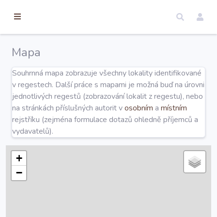
torické
ameny
dosah
Mapa
Úvod
Souhrnná mapa zobrazuje všechny lokality identifikované
v regestech. Další práce s mapami je možná buď na úrovni
Edice
jednotlivých regestů (zobrazování lokalit z regestu), nebo
na stránkách příslušných autorit v
osobním
a
místním
rejstříku (zejména formulace dotazů ohledně příjemců a
Regesty
vydavatelů).
Hledat
+
−
Mapy