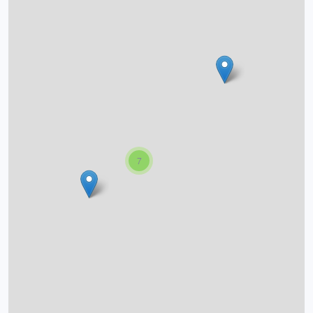
O projektu
Autoři
Nápověda
7