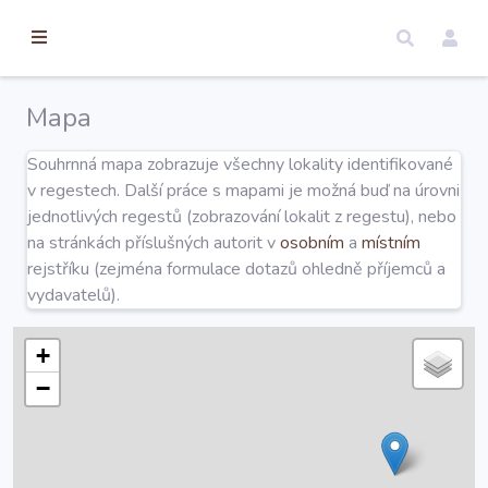
torické
ameny
dosah
Mapa
Úvod
Souhrnná mapa zobrazuje všechny lokality identifikované
v regestech. Další práce s mapami je možná buď na úrovni
Edice
jednotlivých regestů (zobrazování lokalit z regestu), nebo
na stránkách příslušných autorit v
osobním
a
místním
rejstříku (zejména formulace dotazů ohledně příjemců a
Regesty
vydavatelů).
Hledat
+
−
Mapy