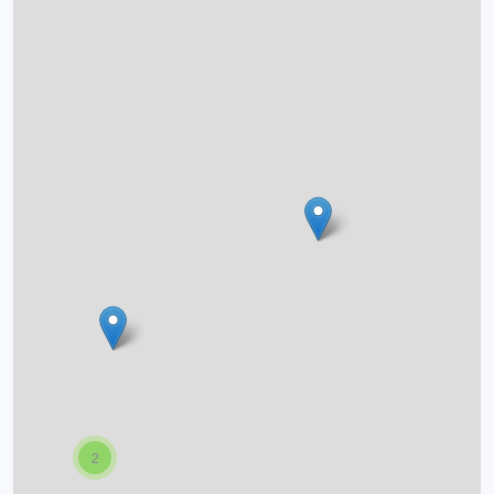
O projektu
Autoři
Nápověda
2