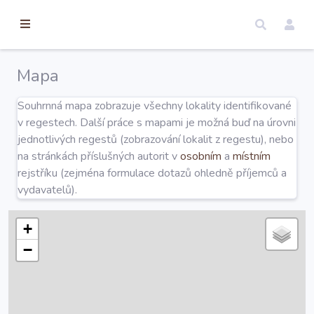
torické
ameny
dosah
Mapa
Úvod
Souhrnná mapa zobrazuje všechny lokality identifikované
v regestech. Další práce s mapami je možná buď na úrovni
Edice
jednotlivých regestů (zobrazování lokalit z regestu), nebo
na stránkách příslušných autorit v
osobním
a
místním
rejstříku (zejména formulace dotazů ohledně příjemců a
Regesty
vydavatelů).
Hledat
+
−
Mapy