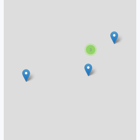
O projektu
Autoři
Nápověda
3