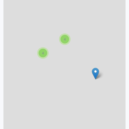
O projektu
Autoři
4
Nápověda
4