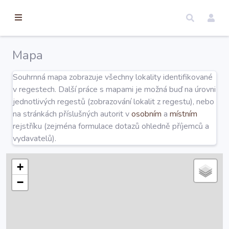
torické
ameny
dosah
Mapa
Úvod
Souhrnná mapa zobrazuje všechny lokality identifikované
v regestech. Další práce s mapami je možná buď na úrovni
Edice
jednotlivých regestů (zobrazování lokalit z regestu), nebo
na stránkách příslušných autorit v
osobním
a
místním
rejstříku (zejména formulace dotazů ohledně příjemců a
Regesty
vydavatelů).
Hledat
+
−
Mapy