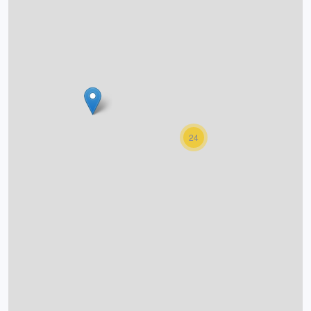
O projektu
Autoři
Nápověda
24