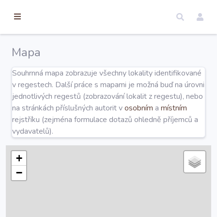
torické
ameny
dosah
Mapa
Úvod
Souhrnná mapa zobrazuje všechny lokality identifikované
v regestech. Další práce s mapami je možná buď na úrovni
Edice
jednotlivých regestů (zobrazování lokalit z regestu), nebo
na stránkách příslušných autorit v
osobním
a
místním
rejstříku (zejména formulace dotazů ohledně příjemců a
Regesty
vydavatelů).
Hledat
+
−
Mapy