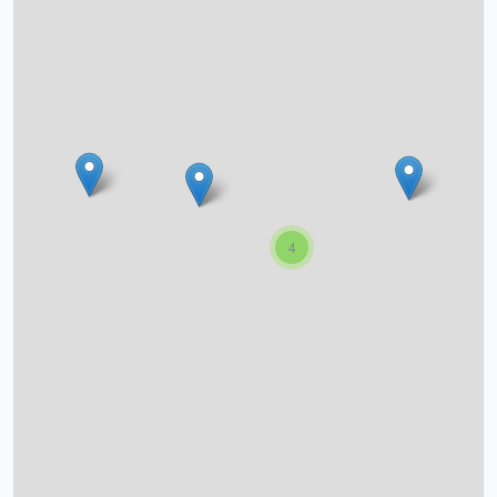
O projektu
Autoři
Nápověda
4