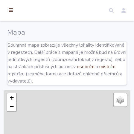
torické
ameny
dosah
Mapa
Úvod
Souhrnná mapa zobrazuje všechny lokality identifikované
v regestech. Další práce s mapami je možná buď na úrovni
Edice
jednotlivých regestů (zobrazování lokalit z regestu), nebo
na stránkách příslušných autorit v
osobním
a
místním
rejstříku (zejména formulace dotazů ohledně příjemců a
Regesty
vydavatelů).
Hledat
+
−
Mapy